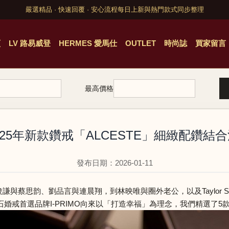
嚴選精品 · 快速回覆 · 安心流程
每日上新與熱門款式同步整理
頁
LV 路易威登
HERMES 愛馬仕
OUTLET
時尚誌
買家留言
最高價格
 2025年新款鑽戒「ALCESTE」細緻配鑽
發布日期：2026-01-11
蔡思韵、劉品言與連晨翔，到林映唯與圈外老公，以及Taylor Swift
婚戒首選品牌I-PRIMO向來以「打造幸福」為理念，我們精選了