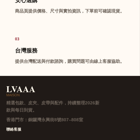
安心選購
商品頁提供價格、尺寸與實拍資訊，下單前可確認現貨。
03
台灣服務
提供台灣配送與付款諮詢，購買問題可由線上客服協助。
LVAAA
MAISON
精選包款、皮夾、皮帶與配件，持續整理2026新
款與每日到貨。
香港門市：
銅鑼灣永興街8號807–808室
聯絡客服