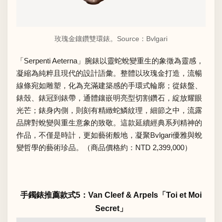
玫瑰金鑲鑽雙環錶。Source：
Bvlgari
「Serpenti Aeterna」腕錶以靈蛇蛻變重生的象徵為靈感，
凝縮為純粹且現代的設計語彙。整體以玫瑰金打造，流暢
線條宛如雕塑，化為充滿建築感的手環式輪廓；從錶盤、
錶殼、錶冠到錶帶，通體鑲嵌明亮型切割鑽石，綻放耀眼
光芒；錶身內側，則刻有精緻蛇鱗紋理，細節之中，流露
品牌對蛻變與重生意象的致敬。這款延續經典系列精神的
作品，不僅是時計，更如藝術般地，凝聚Bvlgari優雅與蛻
變哲學的藝術珍品。（商品價格約：NTD 2,399,000）
手鐲錶推薦款式5：Van Cleef & Arpels「Toi et Moi
Secret」