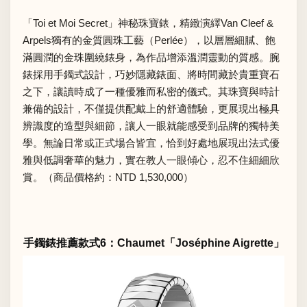
「Toi et Moi Secret」神秘珠寶錶，精緻演繹Van Cleef &
Arpels獨有的金質圓珠工藝（Perlée），以層層細膩、飽
滿圓潤的金珠圍繞錶身，為作品增添溫潤靈動的質感。腕
錶採用手鐲式設計，巧妙隱藏錶面、將時間藏於貴重寶石
之下，讓讀時成了一種優雅而私密的儀式。其珠寶與時計
兼備的設計，不僅提供配戴上的舒適體驗，更展現出極具
辨識度的造型與細節，讓人一眼就能感受到品牌的獨特美
學。無論日常或正式場合皆宜，恰到好處地展現出法式優
雅與低調奢華的魅力，實在教人一眼傾心，忍不住細細欣
賞。（商品價格約：NTD 1,530,000）
手鐲錶推薦款式6：Chaumet「Joséphine Aigrette」