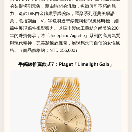
的梨形切割意象，藉由時間的流動，象徵優雅不朽的魅
力。這款18K白金鑲鑽手鐲腕錶，匯聚系列經典美學語
彙，包括刻面「V」字鷺羽造型錶鏈與錯視風格時標，細
節中展現獨特視覺張力。以瑞士製錶工藝結合尚美逾200
年的珠寶傳承，將「Joséphine Aigrette」系列的高貴氣質
與現代精神，完美凝鍊於腕間，展現雋永而自信的女性風
格。（商品價格約：NTD 255,000）
手鐲錶推薦款式7：Piaget「Limelight Gala」