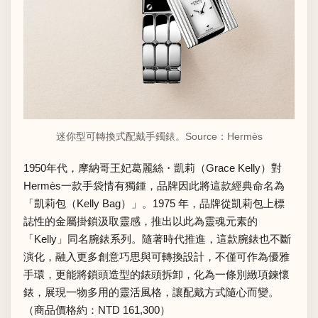
迷你型可轉換式配戴手鐲錶。Source：
Hermès
1950年代，摩納哥王妃葛麗絲・凱莉（Grace Kelly）對
Hermès一款手袋情有獨鍾，品牌因此將這款經典命名為
「凱莉包（Kelly Bag）」。1975 年，品牌從凱莉包上標
誌性的金屬掛鎖汲取靈感，推出以此為靈魂元素的
「Kelly」同名腕錶系列。隨著時代推進，這款腕錶也不斷
演化，融入更多創意巧思與可轉換設計，不僅可作為優雅
手環，更能將鎖頭造型的錶頭拆卸，化為一條別緻項鍊懷
錶，展現一物多用的靈活風格，讓配戴方式隨心而變。
（商品價格約：NTD 161,300）