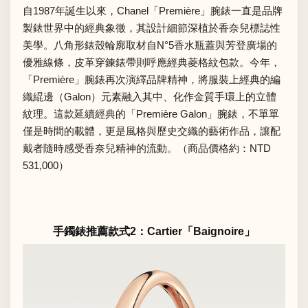
自1987年誕生以來，Chanel「Première」腕錶一直是品牌
製錶世界中的經典象徵，其設計細節深植於香奈兒標誌性
美學。八角形錶殼輪廓取材自N°5香水瓶蓋與芳登廣場的
優雅線條，皮革穿鍊錶帶則呼應經典菱格紋包款。今年，
「Première」腕錶再次演繹品牌精神，將服裝上經典的編
織緄邊（Galon）元素融入其中、化作金質手環上的立體
紋理。這款延續經典的「Première Galon」腕錶，不單單
僅是時間的載體，更是風格與歷史交織的藝術作品，讓配
戴者隨時感受香奈兒精神的流動。（商品價格約：NTD
531,000）
手鐲錶推薦款式2：Cartier「Baignoire」