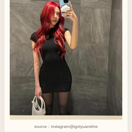
source：instagram
@igotyuandme