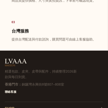
商品頁提供價格、尺寸與實拍資訊，下單前可確認現貨。
03
台灣服務
提供台灣配送與付款諮詢，購買問題可由線上客服協助。
LVAAA
MAISON
精選包款、皮夾、皮帶與配件，持續整理2026新
款與每日到貨。
香港門市：
銅鑼灣永興街8號807–808室
聯絡客服