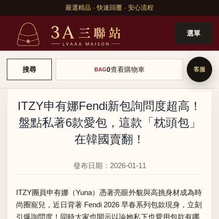
嚴選精品 · 快速回覆 · 安心流程
選單
0
查看購物車
搜尋
BAG
ITZY申有娜Fendi新包詢問度超高！
盤點私著6款愛包，這款「枕頭包」
在韓國賣翻！
發布日期：2026-01-11
ITZY團員申有娜（Yuna）憑著亮眼外貌與高挑身材成為時
尚圈寵兒，近日背著 Fendi 2026 早春系列包款現身，立刻
引爆詢問度！同時大家也開示以論她私下也愛用包款有哪