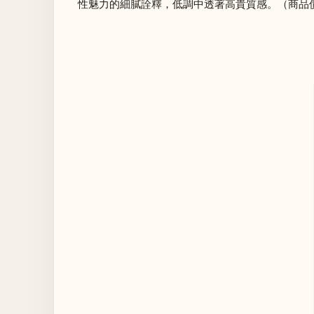
性魅力的細膩詮釋，低調中透著高貴質感。（商品價格約