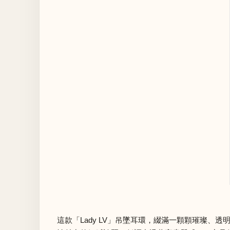
這款「Lady LV」吊墜耳環，綴滿一顆顆璀璨、透