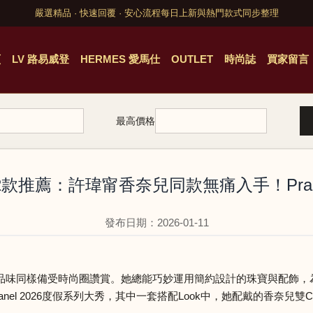
嚴選精品 · 快速回覆 · 安心流程
每日上新與熱門款式同步整理
頁
LV 路易威登
HERMES 愛馬仕
OUTLET
時尚誌
買家留言
最高價格
12款推薦：許瑋甯香奈兒同款無痛入手！Pra
發布日期：2026-01-11
品味同樣備受時尚圈讚賞。她總能巧妙運用簡約設計的珠寶與配飾，
el 2026度假系列大秀，其中一套搭配Look中，她配戴的香奈兒雙