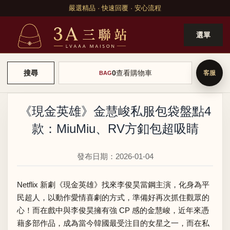
嚴選精品 · 快速回覆 · 安心流程
選單
0
查看購物車
搜尋
BAG
《現金英雄》金慧峻私服包袋盤點4
款：MiuMiu、RV方釦包超吸睛
發布日期：2026-01-04
Netflix 新劇《現金英雄》找來李俊昊當鋼主演
，化身為平
民超人，以動作愛情喜劇的方式，準備好再次抓住觀眾的
心！而在戲中與李俊昊擁有強 CP 感的金慧峻，近年來憑
藉多部作品，成為當今韓國最受注目的女星之一，而在私