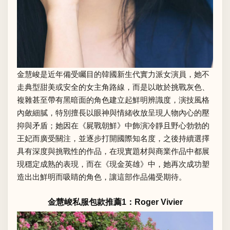
金慧峻是近年備受矚目的韓國新生代實力派女演員，她不
走典型甜美或安全的女主角路線，而是以敢於挑戰灰色、
複雜甚至帶有黑暗面的角色建立起鮮明辨識度，演技風格
內斂細膩，特別擅長以眼神與情緒收放呈現人物內心的壓
抑與矛盾；她因在《屍戰朝鮮》中飾演冷靜且野心勃勃的
王妃而廣受關注，並逐步打開國際知名度，之後持續選擇
具有深度與挑戰性的作品，在現實題材與商業作品中都展
現穩定成熟的表現，而在《現金英雄》中，她再次成功塑
造出出鮮明而吸睛的角色，讓這部作品備受期待。
金慧峻私服包款推薦1：Roger Vivier