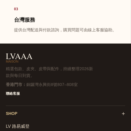
03
台灣服務
提供台灣配送與付款諮詢，購買問題可由線上客服協助。
LVAAA
MAISON
精選包款、皮夾、皮帶與配件，持續整理2026新
款與每日到貨。
香港門市：
銅鑼灣永興街8號807–808室
聯絡客服
+
SHOP
LV 路易威登