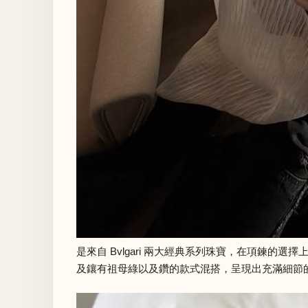
是來自 Bvlgari 兩大經典系列珠寶，在項鍊的選擇
及鑲有祖母綠以及鑽的款式混搭，呈現出充滿細節