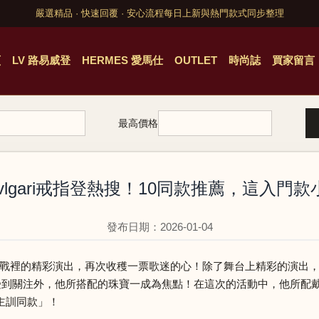
嚴選精品 · 快速回覆 · 安心流程
每日上新與熱門款式同步整理
頁
LV 路易威登
HERMES 愛馬仕
OUTLET
時尚誌
買家留言
最高價格
訓Bvlgari戒指登熱搜！10同款推薦，這入
發布日期：2026-01-04
BS 歌謠大戰裡的精彩演出，再次收穫一票歌迷的心！除了舞台上精彩的演出
受到關注外，他所搭配的珠寶一成為焦點！在這次的活動中，他所配戴的接
主訓同款」！