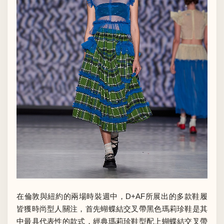
在倫敦與紐約的兩場時裝週中，D+AF所展出的多款鞋履
皆獲時尚型人關注，首先蝴蝶結交叉帶黑色瑪莉珍鞋是其
中最具代表性的款式，經典瑪莉珍鞋型配上蝴蝶結交叉帶