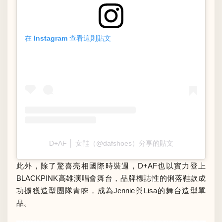
在 Instagram 查看這則貼文
D+AF │ 女鞋（@dafshoes）分享的貼文
此外，除了驚喜亮相國際時裝週，D+AF也以實力登上
BLACKPINK高雄演唱會舞台，品牌標誌性的俐落鞋款成
功擄獲造型團隊青睞，成為Jennie與Lisa的舞台造型單
品。