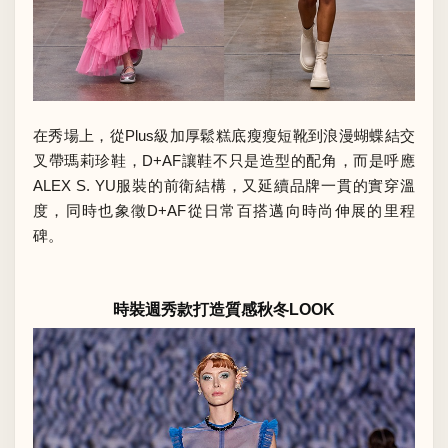
在秀場上，從Plus級加厚鬆糕底瘦瘦短靴到浪漫蝴蝶結交
叉帶瑪莉珍鞋，D+AF讓鞋不只是造型的配角，而是呼應
ALEX S. YU服裝的前衛結構，又延續品牌一貫的實穿溫
度，同時也象徵D+AF從日常百搭邁向時尚伸展的里程
碑。
時裝週秀款打造質感秋冬LOOK