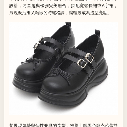
設計，將童趣與優雅完美融合，搭配寬鬆長裙或A字裙，
展現既活潑又精緻的時髦格調，讓鞋履成為造型亮點。
想展現氣勢與個性兼具的造型，推薦上腳黑色龐克芭蕾雙