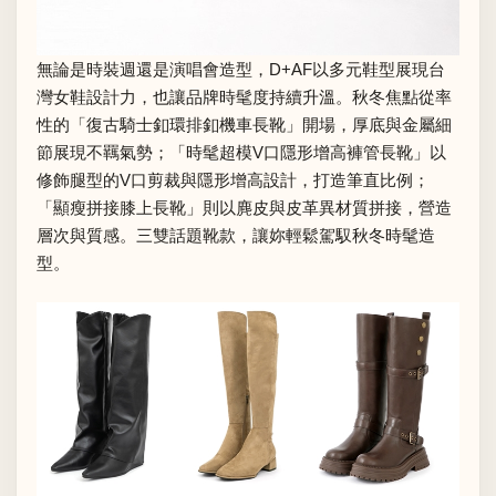
無論是時裝週還是演唱會造型，D+AF以多元鞋型展現台
灣女鞋設計力，也讓品牌時髦度持續升溫。秋冬焦點從率
性的「復古騎士釦環排釦機車長靴」開場，厚底與金屬細
節展現不羈氣勢；「時髦超模V口隱形增高褲管長靴」以
修飾腿型的V口剪裁與隱形增高設計，打造筆直比例；
「顯瘦拼接膝上長靴」則以麂皮與皮革異材質拼接，營造
層次與質感。三雙話題靴款，讓妳輕鬆駕馭秋冬時髦造
型。