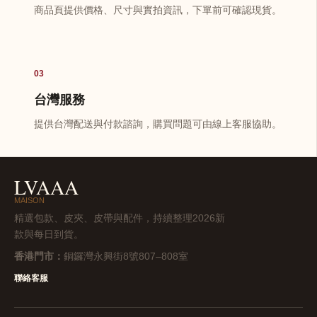
商品頁提供價格、尺寸與實拍資訊，下單前可確認現貨。
03
台灣服務
提供台灣配送與付款諮詢，購買問題可由線上客服協助。
LVAAA
MAISON
精選包款、皮夾、皮帶與配件，持續整理2026新
款與每日到貨。
香港門市：
銅鑼灣永興街8號807–808室
聯絡客服