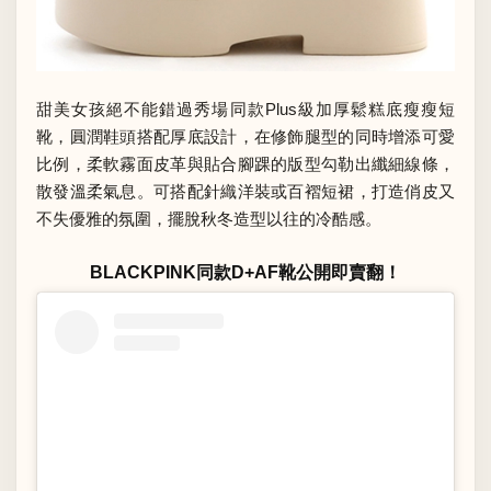
甜美女孩絕不能錯過秀場同款Plus級加厚鬆糕底瘦瘦短
靴，圓潤鞋頭搭配厚底設計，在修飾腿型的同時增添可愛
比例，柔軟霧面皮革與貼合腳踝的版型勾勒出纖細線條，
散發溫柔氣息。可搭配針織洋裝或百褶短裙，打造俏皮又
不失優雅的氛圍，擺脫秋冬造型以往的冷酷感。
BLACKPINK同款D+AF靴公開即賣翻！