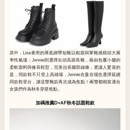
其中，Lisa著用的厚底綁帶短靴以粗跟與軍靴感楦頭大展
率性氣場；Jennie則選擇尖頭高跟長靴，藉由包覆小腿的
柔軟面料與修長鞋型，完美拉長腿部線條，更讓人驚喜的
是，同款鞋不只登上高雄場，Jennie在曼谷場也選擇延續
同款鞋登台，讓這雙靴款再次成為焦點！兩雙都相當適合
女孩們作為秋冬穿搭焦點。
加碼推薦D+AF秋冬話題鞋款