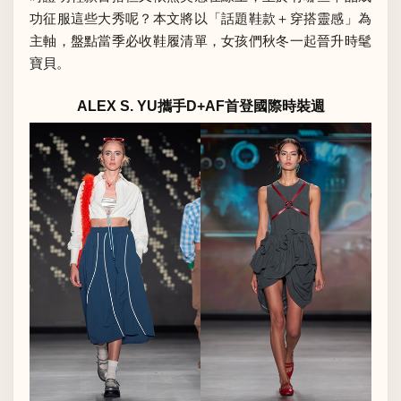
功征服這些大秀呢？本文將以「話題鞋款＋穿搭靈感」為
主軸，盤點當季必收鞋履清單，女孩們秋冬一起晉升時髦
寶貝。
ALEX S. YU攜手D+AF首登國際時裝週