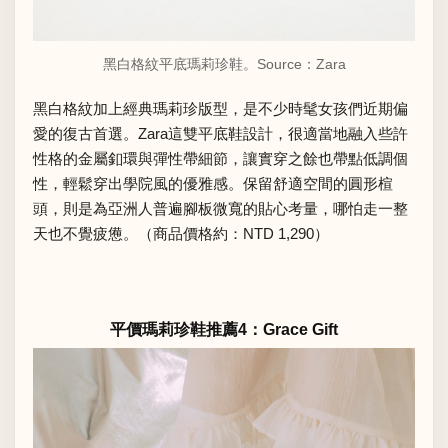
黑白格紋平底瑪莉珍鞋。Source：
Zara
黑白格紋加上經典瑪莉珍版型，是不少時髦女孩們近期偏
愛的復古首選。Zara這雙平底鞋設計，很適當地融入些許
性格的金屬釦環與彈性帶細節，讓實穿之餘也帶點低調個
性，輕鬆穿出學院風的優雅感。保留舒適空間的圓形楦
頭，則是為亞洲人普遍腳板微寬的貼心考量，哪怕走一整
天也不覺疲憊。（商品價格約：NTD 1,290）
平價瑪莉珍鞋推薦4：Grace Gift