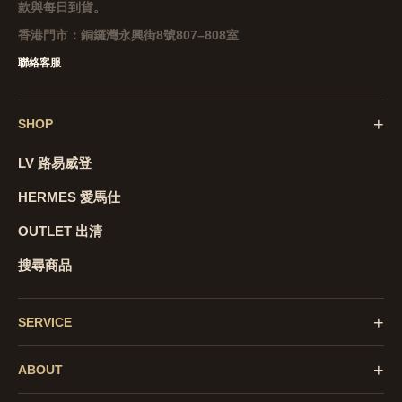
款與每日到貨。
香港門市：
銅鑼灣永興街8號807–808室
聯絡客服
+
SHOP
LV 路易威登
HERMES 愛馬仕
OUTLET 出清
搜尋商品
+
SERVICE
+
ABOUT