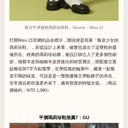
復古牛津撞色瑪莉珍跟鞋。Source：
Miss 21
打開Miss 21官網的品名標示，開頭便是寫著「叛逆少女的
瑪莉珍鞋」，若從設計上來看，確實也道出了這雙鞋的靈
魂所在。經典的瑪莉珍結構，被設計師注入了更多個性細
節，植鞣羊皮與細緻羊皮拼接出的材質層次，搭配復古翼
紋雕花與T字方釦寬帶，在學院風的輪廓中，藏著一點叛
逆不羈的味道。可說是是一雙既優雅又帶點鋒芒的存在，
非常適合那些溫柔外表下，藏有態度的時髦女孩。（商品
價格約：NTD 1,980）
平價瑪莉珍鞋推薦7：GU