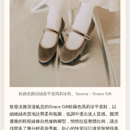
粉藕色圓頭絨面平底瑪莉珍鞋。Source：
Grace Gift
散發淡雅浪漫氣息的Grace Gift粉藕色瑪莉珍平底鞋，以
細緻絨布質地詮釋柔和氛圍，低調中透出迷人質感。圓潤
優雅的鞋楦線條自然修飾腳型，悄悄拉提整體比例，讓步
伐間多了幾分輕盈與秀氣。貼心的快穿設計讓穿脫變得毫