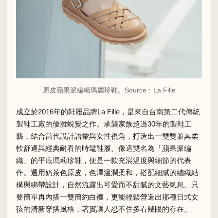
原皮蘋果派編織瑪麗珍鞋。Source：
La Fille
成立於2016年的鞋履品牌La Fille，是來自台南第二代傳統
製鞋工廠的優雅蛻變之作。承襲家族超過30年的製鞋工
藝，結合當代設計語彙與女性視角，打造出一雙雙兼具柔
軟舒適與經典耐看的時髦鞋履。像這雙名為「蘋果派編
織」的平底瑪莉珍鞋，便是一款充滿溫度與細節的代表
作。選用奶茶色原皮，色澤溫潤柔和，搭配細膩的編織結
構與綁帶設計，自然流露出可愛而不甜膩的文藝氣息。只
要簡單再內搭一雙簡約白襪，更能輕鬆營造出那種日式女
孩的清新穿搭風格，著實讓人忍不住多看幾眼的存在。