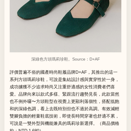
深綠色方頭瑪莉珍鞋。Source：
D+AF
評價普遍不俗的國產時尚鞋履品牌D+AF，其推出的這一
系列方頭瑪莉珍鞋，可說是集結設計感與實穿性於一身，
成功擄獲不少追求時尚又注重舒適感的女性消費者們喜
愛。品牌向來以款式多樣、緊跟流行趨勢見長，此款當然
也不例外囉〜方頭鞋型在視覺上更顯利落個性，搭配低飽
和的深綠色調，看上去既特別但也不過於高調。有效減輕
雙腳負擔的輕量鞋底技術，即使長時間穿著也舒適不累，
可說是一雙外型與機能兼具的瑪莉珍新選擇。（商品價格
約：NTD 1,680）