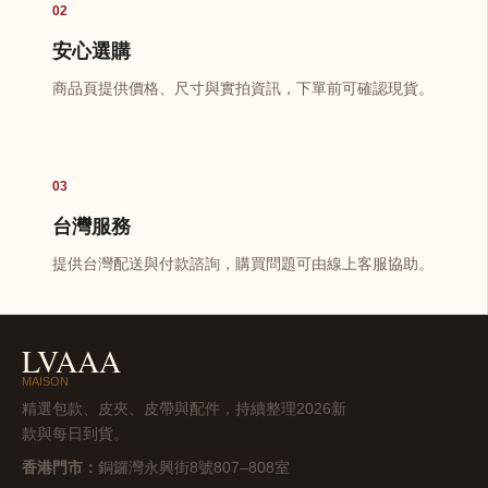
02
安心選購
商品頁提供價格、尺寸與實拍資訊，下單前可確認現貨。
03
台灣服務
提供台灣配送與付款諮詢，購買問題可由線上客服協助。
LVAAA
MAISON
精選包款、皮夾、皮帶與配件，持續整理2026新
款與每日到貨。
香港門市：
銅鑼灣永興街8號807–808室