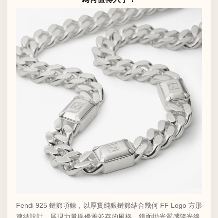
Fendi 925 鏈節項鍊，以厚實純銀鏈節結合幾何 FF Logo 方形
連結設計，展現力量與優雅並存的風格。鏡面拋光質感隨光線