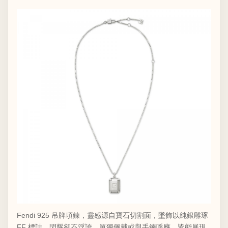
Fendi 925 吊牌項鍊，靈感源自寶石切割面，墜飾以純銀雕琢
FF 標誌，閃耀卻不浮誇。單獨佩戴或與手鍊呼應，皆能展現