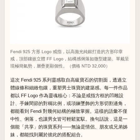
Fendi 925 方形 Logo 戒指，以高拋光純銀打造的方形印章
戒，頂部鑲嵌立體 FF Logo，結構感俐落如微型建築。單戴呈
現極簡氣勢，層疊更顯個性。（價格 NTD 32,000）
這次 Fendi 925 系列靈感取自高級寶石的切割面，透過立
體線條和細緻包鑲，重塑男士珠寶的建築感。每一件作品
都以 FF Logo 作為靈魂核心：不論是戒指方框的凹雕設
計、手鍊間節的對稱比例，或項鍊墜飾的方形切割邊角，
都能看到 Fendi 對幾何結構的極致掌握。這樣的語彙不僅
中性、俐落，也讓男女皆可輕鬆駕馭。換句話說，這是一
個能「共享」的珠寶系列——無論是情侶、朋友或兄弟姊
妹，都能找到屬於彼此的搭配組合。