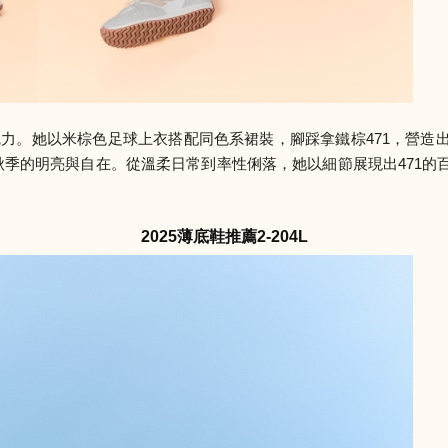
變魅力。她以米棕色足球上衣搭配同色系裙裝，腳踩拿鐵棕471，營
秋季的明亮與自在。從溫柔日常到率性俐落，她以細節展現出471
2025薄底鞋推薦2-204L