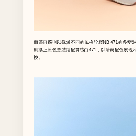
而邵雨薇則以截然不同的風格詮釋NB 471的多
則換上藍色套裝搭配質感白471，以清爽配色展現
換。