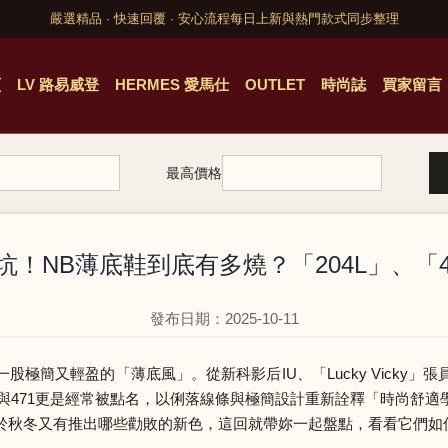
嚴選精品 · 快速回覆 · 安心流程
每日上新與熱門款式同步整理
頁
LV 路易威登
HERMES 愛馬仕
OUTLET
時尚誌
買家留言
最高價格
坑！NB薄底鞋到底有多燒？「204L」、「
發布日期：2025-10-11
極簡又輕盈的「薄底風」。從新科影后IU、「Lucky Vicky
 204L與471更是經常被點名，以俐落線條與極簡設計重新詮釋「時
於秋冬又有推出哪些勸敗的新色，這回就帶妳一起盤點，看看它們如