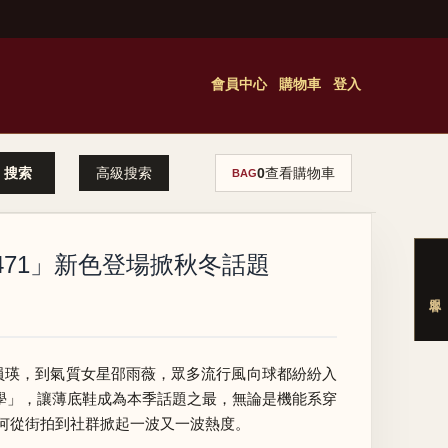
會員中心
購物車
登入
高級搜索
0
查看購物車
BAG
471」新色登場掀秋冬話題
」張員瑛，到氣質女星邵雨薇，眾多流行風向球都紛紛入
尚舒適學」，讓薄底鞋成為本季話題之最，無論是機能系穿
何從街拍到社群掀起一波又一波熱度。