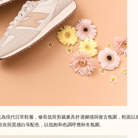
典跑鞋元素轉化為現代日常鞋履，修長低筒剪裁兼具舒適腳感與復古氛圍，鞋
粉灰與質感白等配色，以低飽和色調呼應秋冬氛圍。