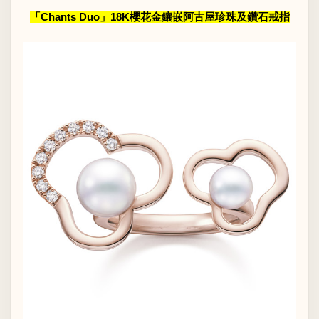
「Chants Duo」18K櫻花金鑲嵌阿古屋珍珠及鑽石戒指