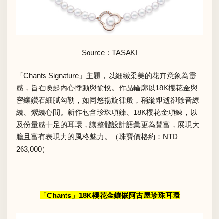
Source：
TASAKI
「Chants Signature」主題，以細緻柔美的花卉意象為靈
感，旨在喚起內心悸動與愉悅。作品輪廓以18K櫻花金與
密鑲鑽石細膩勾勒，如同悠揚旋律般，稍縱即逝卻餘音繚
繞、縈繞心間。新作包含珍珠項鍊、18K櫻花金項鍊，以
及份量感十足的耳環，讓整體設計語彙更為豐富，展現大
膽且富有表現力的風格魅力。（珠寶價格約：NTD
263,000）
「Chants」18K櫻花金鑲嵌阿古屋珍珠耳環