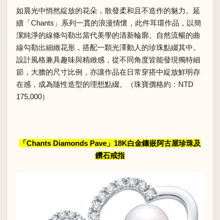
如晨光中悄然綻放的花朵，散發柔和且不造作的魅力。延
續「Chants」系列一貫的浪漫情懷，此件耳環作品，以簡
潔純淨的線條勾勒出當代美學的清新輪廓。自然流暢的曲
線勾勒出細緻花形，搭配一顆光澤動人的珍珠點綴其中。
設計風格兼具趣味與精緻感，從不同角度皆能發現獨特細
節，大膽的尺寸比例，亦讓作品在日常穿搭中綻放鮮明存
在感，成為隨性造型的理想點綴。（珠寶價格約：NTD
175,000）
「Chants Diamonds Pave」18K白金鑲嵌阿古屋珍珠及
鑽石戒指