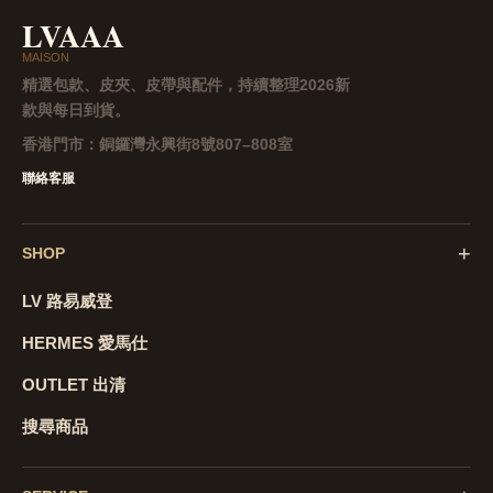
LVAAA
MAISON
精選包款、皮夾、皮帶與配件，持續整理2026新
款與每日到貨。
香港門市：
銅鑼灣永興街8號807–808室
聯絡客服
+
SHOP
LV 路易威登
HERMES 愛馬仕
OUTLET 出清
搜尋商品