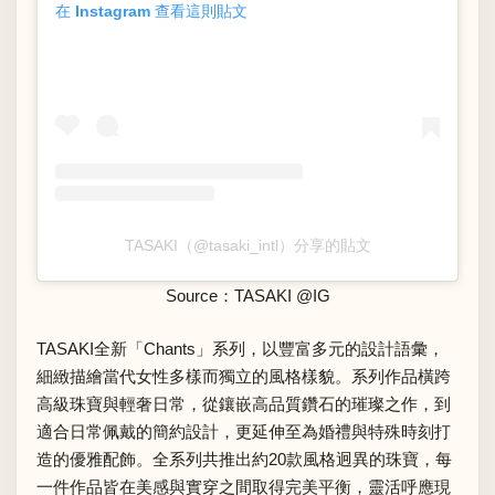
在 Instagram 查看這則貼文
TASAKI（@tasaki_intl）分享的貼文
Source：
TASAKI
@IG
TASAKI全新「Chants」系列，以豐富多元的設計語彙，
細緻描繪當代女性多樣而獨立的風格樣貌。系列作品橫跨
高級珠寶與輕奢日常，從鑲嵌高品質鑽石的璀璨之作，到
適合日常佩戴的簡約設計，更延伸至為婚禮與特殊時刻打
造的優雅配飾。全系列共推出約20款風格迥異的珠寶，每
一件作品皆在美感與實穿之間取得完美平衡，靈活呼應現