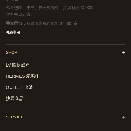
MAISON
精選包款、皮夾、皮帶與配件，持續整理2026新
款與每日到貨。
香港門市：
銅鑼灣永興街8號807–808室
聯絡客服
+
SHOP
LV 路易威登
HERMES 愛馬仕
OUTLET 出清
搜尋商品
+
SERVICE