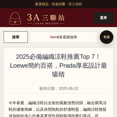
嚴選精品 · 快速回覆 · 安心流程
選單
0
查看購物車
搜尋
BAG
2025必備編織涼鞋推薦Top 7！
Loewe簡約百搭，Prada厚底設計最
吸睛
發布日期：2025-08-22
今年春夏，編織
涼鞋
以全新的風貌強勢回歸，融合羅馬涼
鞋的優雅簡練，以及休閒拖鞋的舒適輕盈，編織涼鞋無疑
成為時尚迷心中兼具實穿性與時髦感的夢幻單品。從