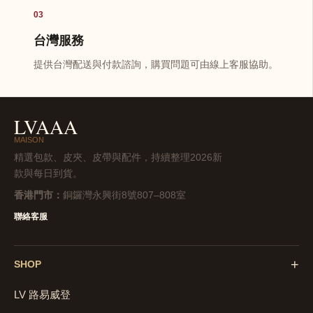
03
台灣服務
提供台灣配送與付款諮詢，購買問題可由線上客服協助。
LVAAA
MAISON
精選包款、皮夾、皮帶與配件，持續整理2026新
款與每日到貨。
香港門市：
銅鑼灣永興街8號807–808室
聯絡客服
+
SHOP
LV 路易威登