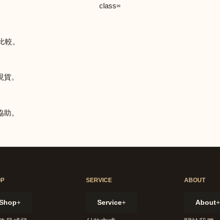
比較。
現貨。
協助。
OP
SERVICE
ABOUT
Shop
+
Service
+
About
+