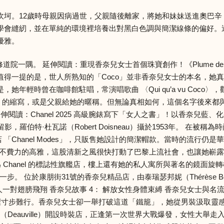
坷。12歲時母親因病過世，父親隨後離家，將她和妹妹送進奧巴辛（A
會縫紉，並在單純的環境裡培養出對黑白色調與簡潔線條的偏好。這份
優雅。