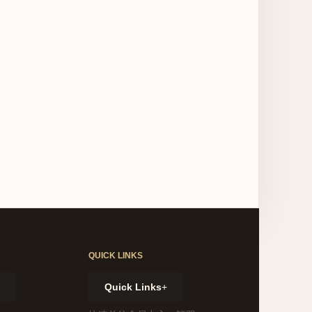
QUICK LINKS
Quick Links
+