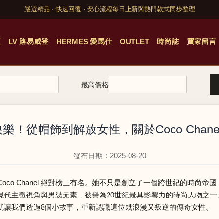
嚴選精品 · 快速回覆 · 安心流程
每日上新與熱門款式同步整理
頁
LV 路易威登
HERMES 愛馬仕
OUTLET
時尚誌
買家留言
最高價格
！從帽飾到解放女性，關於Coco Chan
發布日期：2025-08-20
oco Chanel 絕對榜上有名。她不只是創立了一個跨世紀的時尚
現代主義視角與男裝元素，被譽為20世紀最具影響力的時尚人物之
就讓我們透過8個小故事，重新認識這位既浪漫又叛逆的傳奇女性。