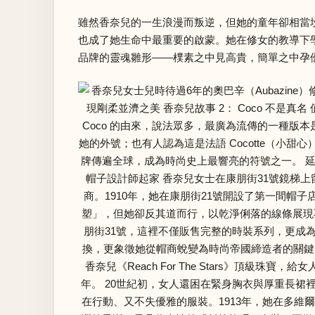
雖然香奈兒的一生浪漫而叛逆，但她的童年卻相當坎
也成了她生命中最重要的啟蒙。她在修女的教導下學
品牌的靈魂雛形——樸素之中見高貴，簡單之中孕