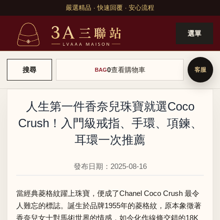
嚴選精品 · 快速回覆 · 安心流程
選單
0
查看購物車
搜尋
BAG
人生第一件香奈兒珠寶就選Coco
Crush！入門級戒指、手環、項鍊、
耳環一次推薦
發布日期：2025-08-16
當經典菱格紋躍上珠寶，便成了Chanel Coco Crush 最令
人難忘的標誌。誕生於品牌1955年的菱格紋，原本象徵著
香奈兒女士對馬術世界的情感，如今化作線條交錯的18K