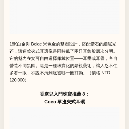
18K白金與 Beige 米色金的雙圈設計，搭配鑽石的細膩光
芒，讓這款夾式耳環像是同時戴了兩只耳飾般層次分明。
它的魅力在於可自由選擇佩戴位置——耳垂或耳骨，各自
營造不同氛圍。這是一種珠寶化的錯視藝術，讓人忍不住
多看一眼，卻說不清到底被哪一圈打動。（價格 NTD
120,000）
香奈兒入門珠寶推薦 8：
Coco 單邊夾式耳環