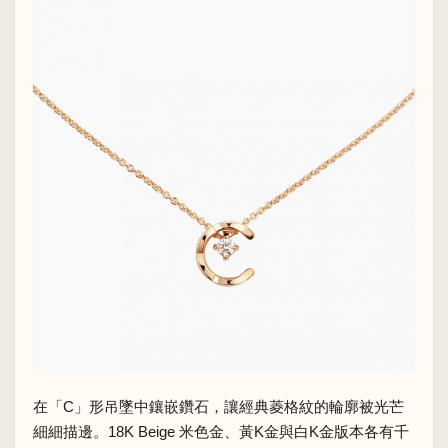
在「C」形吊墜中鑲嵌鑽石，讓經典菱格紋的輪廓被光芒
細細描邊。18K Beige 米色金、黃K金與白K金版本各有千