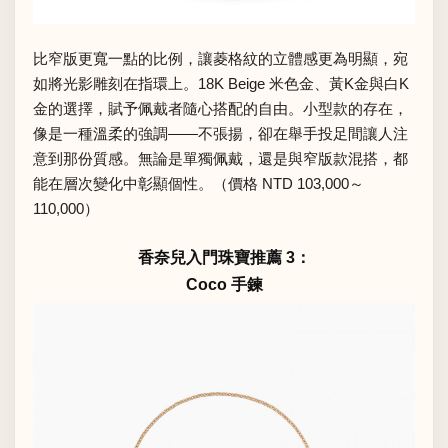
比窄版更寬一點的比例，讓菱格紋的立體感更為明顯，宛
如將光影雕刻在指環上。18K Beige 米色金、黃K金與白K
金的選擇，賦予佩戴者隨心搭配的自由。小型款的存在，
像是一種溫柔的強調——不張揚，卻在舉手投足間讓人注
意到那份質感。無論是單獨佩戴，還是與窄版款混搭，都
能在層次變化中彰顯個性。（價格 NTD 103,000～
110,000）
香奈兒入門珠寶推薦 3：
Coco 手鍊