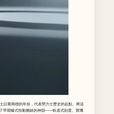
並在瑞士註冊商標的年份，代表勞力士歷史的起點。將這
留了早期蠔式恒動腕錶的神韻——軌道式刻度、寶璣