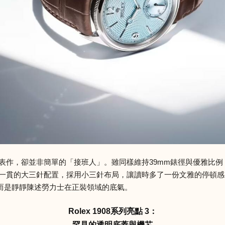
的正裝錶代表作，卻並非簡單的「接班人」。雖同樣維持39mm錶徑與優雅比
並打破一貫的大三針配置，採用小三針布局，讓讀時多了一份文雅的停
而是靜靜陳述勞力士在正裝領域的底氣。
Rolex 1908系列亮點 3：
罕見的透明底蓋與機芯