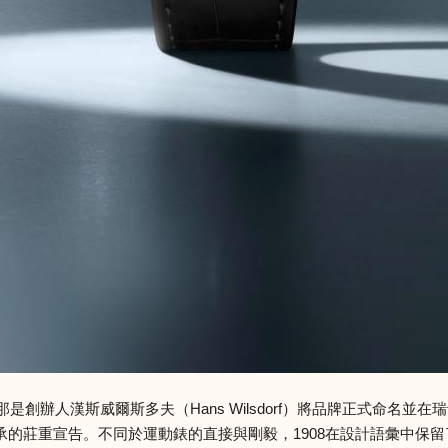
是創辦人漢斯威爾斯多夫（Hans Wilsdorf）將品牌正式命名
的莊重宣告。不同於運動錶的直接與剛毅，1908在設計語彙中保