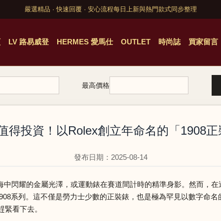
嚴選精品 · 快速回覆 · 安心流程
每日上新與熱門款式同步整理
頁
LV 路易威登
HERMES 愛馬仕
OUTLET
時尚誌
買家留言
最高價格
得投資！以Rolex創立年命名的「1908
發布日期：2025-08-14
海中閃耀的金屬光澤，或運動錶在賽道間計時的精準身影。然而，在
tual 1908系列。這不僅是勞力士少數的正裝錶，也是極為罕見以數
在趕緊看下去。