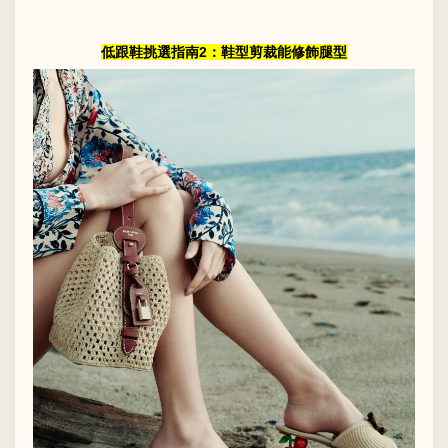
低跟鞋挑選指南2：鞋型剪裁能修飾腿型