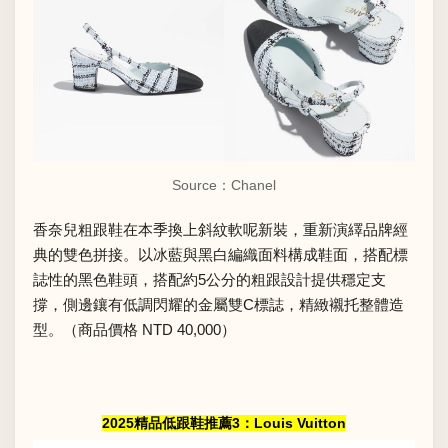
Source：Chanel
香奈兒粗跟鞋在本季換上斜紋軟呢新裝，重新演繹品牌經
典的雙色拼接。以冰藍與黑白編織面料構成鞋面，搭配標
誌性的黑色鞋頭，搭配約5公分的粗跟設計提供穩定支
撐，側邊鑲有低調閃耀的金屬雙C標誌，精緻襯托整體造
型。（商品價格 NTD 40,000）
2025精品低跟鞋推薦3：Louis Vuitton