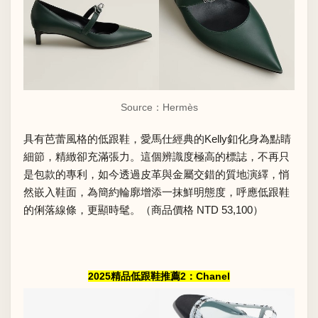
Source：Hermès
具有芭蕾風格的低跟鞋，愛馬仕經典的Kelly釦化身為點睛
細節，精緻卻充滿張力。這個辨識度極高的標誌，不再只
是包款的專利，如今透過皮革與金屬交錯的質地演繹，悄
然嵌入鞋面，為簡約輪廓增添一抹鮮明態度，呼應低跟鞋
的俐落線條，更顯時髦。（商品價格 NTD 53,100）
2025精品低跟鞋推薦2：Chanel