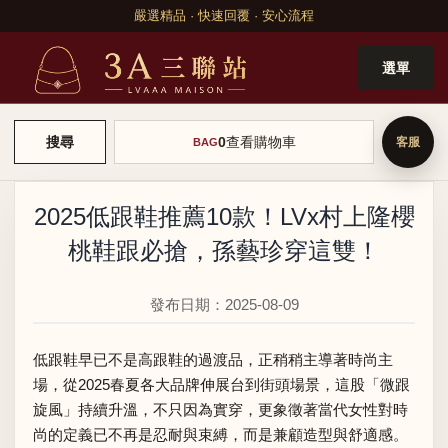
嚴選精品 · 快速回覆 · 安心流程
選單
0
查看購物車
搜尋
BAG
2025低跟鞋推薦10款！LVx村上隆櫻
桃鞋跟必搶，孫藝珍穿這雙！
發布日期：2025-08-09
低跟鞋早已不是高跟鞋的過渡品，正稍稍主導著時尚主
場，從2025春夏各大品牌伸展台到街頭場景，這股「微跟
旋風」持續升溫，不只因為實穿，更象徵著當代女性對時
尚的定義已不再是忍耐與束縛，而是兼顧造型與舒適感。