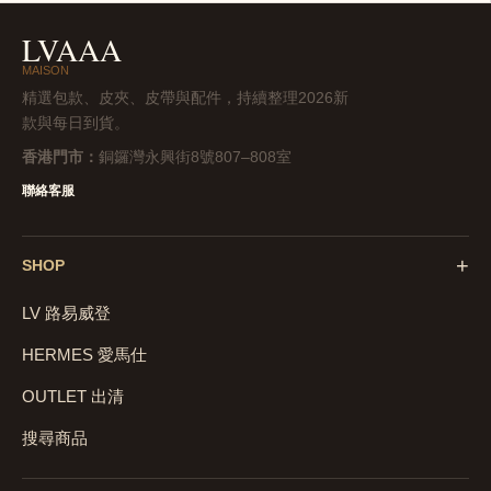
LVAAA
MAISON
精選包款、皮夾、皮帶與配件，持續整理2026新
款與每日到貨。
香港門市：
銅鑼灣永興街8號807–808室
聯絡客服
+
SHOP
LV 路易威登
HERMES 愛馬仕
OUTLET 出清
搜尋商品