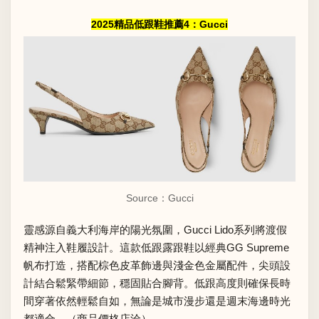
2025精品低跟鞋推薦4：Gucci
Source：Gucci
靈感源自義大利海岸的陽光氛圍，Gucci Lido系列將渡假
精神注入鞋履設計。這款低跟露跟鞋以經典GG Supreme
帆布打造，搭配棕色皮革飾邊與淺金色金屬配件，尖頭設
計結合鬆緊帶細節，穩固貼合腳背。低跟高度則確保長時
間穿著依然輕鬆自如，無論是城市漫步還是週末海邊時光
都適合。（商品價格店洽）