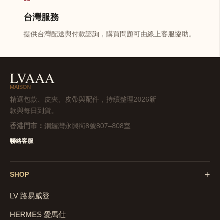
台灣服務
提供台灣配送與付款諮詢，購買問題可由線上客服協助。
LVAAA
MAISON
精選包款、皮夾、皮帶與配件，持續整理2026新
款與每日到貨。
香港門市：
銅鑼灣永興街8號807–808室
聯絡客服
+
SHOP
LV 路易威登
HERMES 愛馬仕