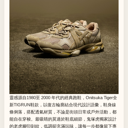
靈感源自1980至 2000 年代的經典跑鞋，Onitsuka Tiger全
新TIGRUN鞋款，以復古輪廓結合現代設計語彙，鞋身線
條俐落，搭配透氣材質，不論是街頭日常或戶外活動，都
能自在穿梭。最吸睛的莫過於鞋底細節，鬼塚虎獨家設計
的老虎腳印刻紋，低調卻充滿玩味，讓每一步都像留下專