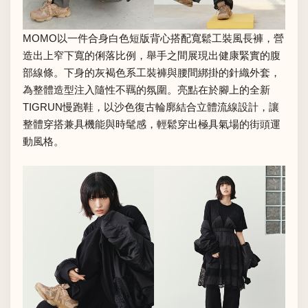
MOMO以一件合身白色短版背心搭配寬鬆工裝風長褲，營
造出上窄下寬的俐落比例，舉手之間展現出健康緊實的腹
部線條。下身的灰褐色系工裝褲與腰間綁掛的針織外套，
為整體造型注入隨性不羈的氛圍。亮點在於腳上的全新
TIGRUN慢跑鞋，以沙色復古輪廓結合立體流線設計，讓
整體穿搭兼具機能與時髦感，輕鬆穿出極具氣場的街頭運
動風格。