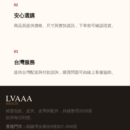
02
安心選購
商品頁提供價格、尺寸與實拍資訊，下單前可確認現貨。
03
台灣服務
提供台灣配送與付款諮詢，購買問題可由線上客服協助。
LVAAA
MAISON
精選包款、皮夾、皮帶與配件，持續整理2026新
款與每日到貨。
香港門市：
銅鑼灣永興街8號807–808室