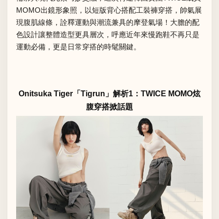
MOMO出鏡形象照，以短版
背心
搭配
工裝褲穿搭
，帥氣展
現腹肌線條，詮釋運動與潮流兼具的摩登氣場！大膽的配
色設計讓整體造型更具層次，呼應近年來慢跑鞋不再只是
運動必備，更是日常穿搭的時髦關鍵。
Onitsuka Tiger「Tigrun」解析1：TWICE MOMO炫
腹穿搭掀話題