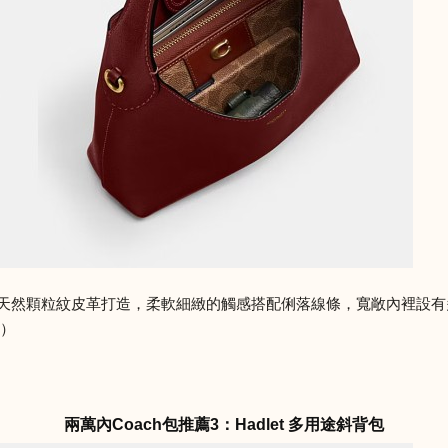
 23以天然顆粒紋皮革打造，柔軟細緻的觸感搭配俐落線條，寬敞內裡
0）
兩萬內Coach包推薦3：Hadlet 多用途斜背包