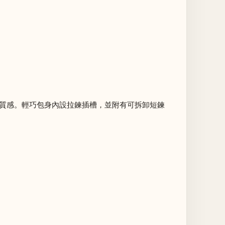
華的質感。輕巧包身內設拉鍊插槽，並附有可拆卸短鍊