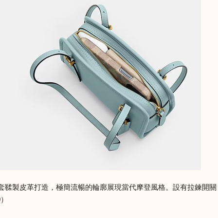
手套鞣製皮革打造，極簡流暢的輪廓展現當代摩登風格。設有拉鍊開
0）