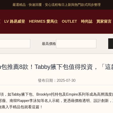
嚴選精品 · 快速回覆 · 安心流程
每日上新與熱門款式同步整理
頁
LV 路易威登
HERMES 愛馬仕
OUTLET
時尚誌
買家留言
最高價格
ch包推薦8款！Tabby腋下包值得投資，「
發布日期：2025-07-30
，如Tabby腋下包、Brooklyn托特包及Empire系列等成為高辨
、南韓Rapper李泳知等名人示範，更憑藉價格透明、設計創新，正
想無痛入手精品包就看這篇！