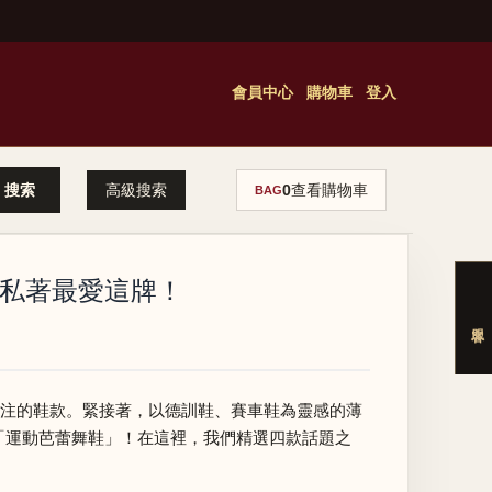
會員中心
購物車
登入
高級搜索
0
查看購物車
BAG
é私著最愛這牌！
受關注的鞋款。緊接著，以德訓鞋、賽車鞋為靈感的薄
列「運動芭蕾舞鞋」！在這裡，我們精選四款話題之