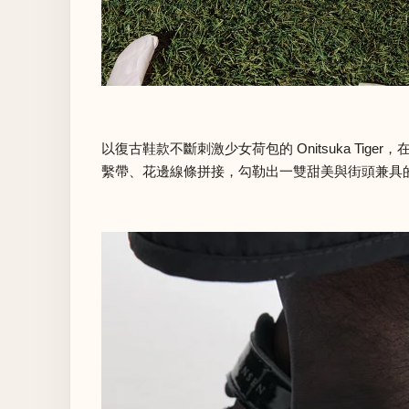
以復古鞋款不斷刺激少女荷包的 Onitsuka Tig
繫帶、花邊線條拼接，勾勒出一雙甜美與街頭兼具的鞋