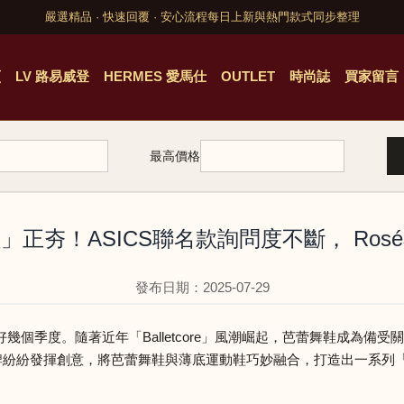
嚴選精品 · 快速回覆 · 安心流程
每日上新與熱門款式同步整理
頁
LV 路易威登
HERMES 愛馬仕
OUTLET
時尚誌
買家留言
最高價格
」正夯！ASICS聯名款詢問度不斷， Ros
發布日期：2025-07-29
個季度。隨著近年「Balletcore」風潮崛起，芭蕾舞鞋成為備
履品牌紛紛發揮創意，將芭蕾舞鞋與薄底運動鞋巧妙融合，打造出一系