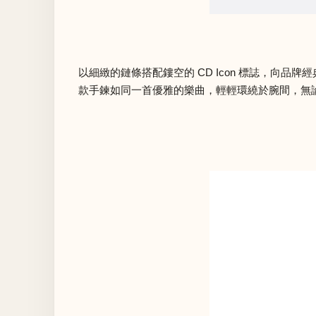
以細緻的鏈條搭配鏤空的 CD Icon 標誌，向品
款手鍊如同一首優雅的樂曲，輕輕環繞於腕間，無論單