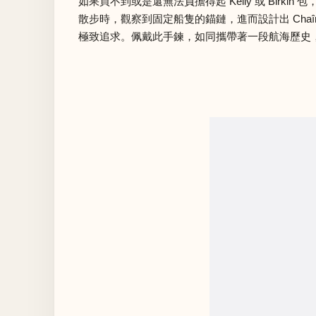
如果買不到或是還無法負擔得起 Kelly 或 Birkin
散步時，觀察到固定船隻的錨鏈，進而設計出 Chaî
極致追求。佩戴此手鍊，如同攜帶著一段航海歷史，既經