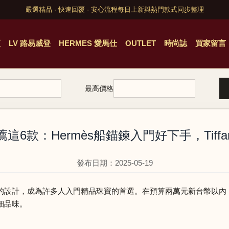
嚴選精品 · 快速回覆 · 安心流程
每日上新與熱門款式同步整理
頁
LV 路易威登
HERMES 愛馬仕
OUTLET
時尚誌
買家留言
最高價格
這6款：Hermès船錨鍊入門好下手，Tiff
發布日期：2025-05-19
的設計，成為許多人入門精品珠寶的首選。在預算兩萬元新台幣以內
細品味。