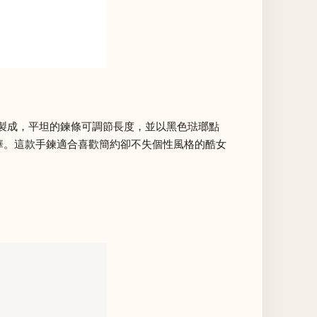
純銀製成，平坦的鍊條可調節長度，並以黑色琺瑯點
透出奢華。這款手鍊適合喜歡簡約卻不失個性風格的酷女