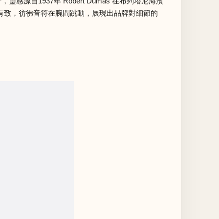
靈感源自1937年 Robert Dumas 在布列塔尼海濱
，錯落有致，彷彿音符在腕間跳動，展現出品牌對細節的