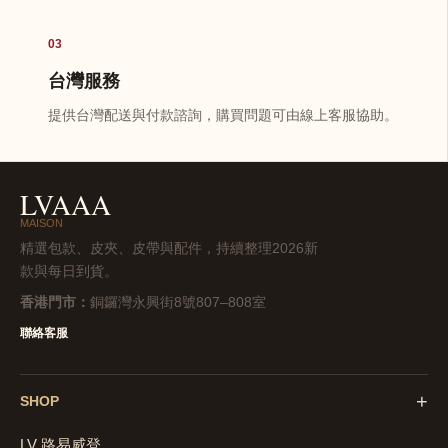
03
台灣服務
提供台灣配送與付款諮詢，購買問題可由線上客服協助。
LVAAA
MAISON
精選包款、皮夾、皮帶與配件，持續整理2026新
款與每日到貨。
香港門市：
銅鑼灣永興街8號807–808室
聯絡客服
+
SHOP
LV 路易威登