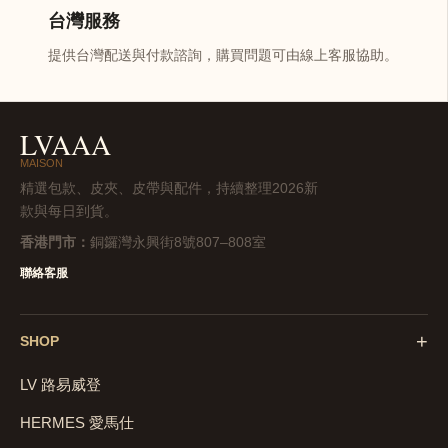
台灣服務
提供台灣配送與付款諮詢，購買問題可由線上客服協助。
LVAAA
MAISON
精選包款、皮夾、皮帶與配件，持續整理2026新
款與每日到貨。
香港門市：
銅鑼灣永興街8號807–808室
聯絡客服
+
SHOP
LV 路易威登
HERMES 愛馬仕